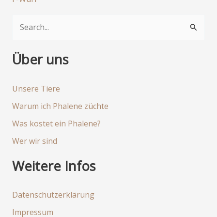
S
u
c
Über uns
h
e
Unsere Tiere
n
Warum ich Phalene züchte
n
Was kostet ein Phalene?
a
Wer wir sind
c
h
Weitere Infos
:
Datenschutzerklärung
Impressum