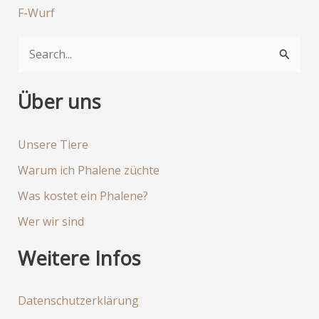
F-Wurf
S
u
c
Über uns
h
e
Unsere Tiere
n
Warum ich Phalene züchte
n
Was kostet ein Phalene?
a
Wer wir sind
c
h
Weitere Infos
:
Datenschutzerklärung