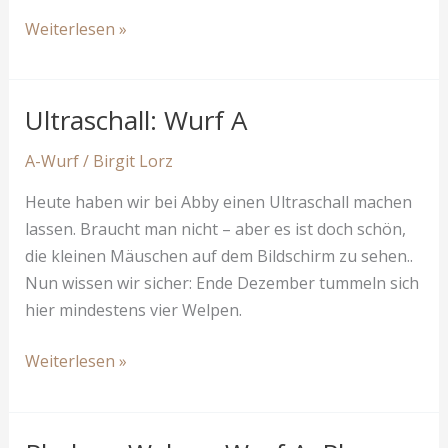
Unsere
Weiterlesen »
4
Phalene
Welpen
Ultraschall: Wurf A
sind
A-Wurf
/
Birgit Lorz
da
Heute haben wir bei Abby einen Ultraschall machen
lassen. Braucht man nicht – aber es ist doch schön,
die kleinen Mäuschen auf dem Bildschirm zu sehen..
Nun wissen wir sicher: Ende Dezember tummeln sich
hier mindestens vier Welpen.
Ultraschall:
Weiterlesen »
Wurf
A