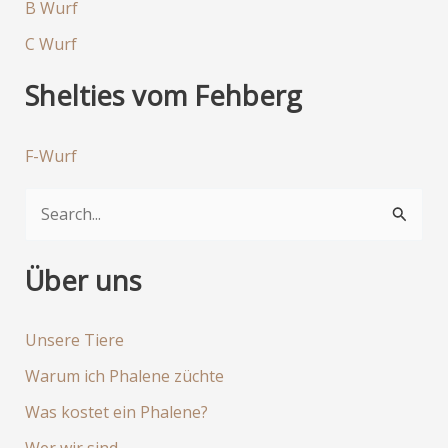
B Wurf
C Wurf
Shelties vom Fehberg
F-Wurf
S
u
c
Über uns
h
e
Unsere Tiere
n
Warum ich Phalene züchte
n
Was kostet ein Phalene?
a
Wer wir sind