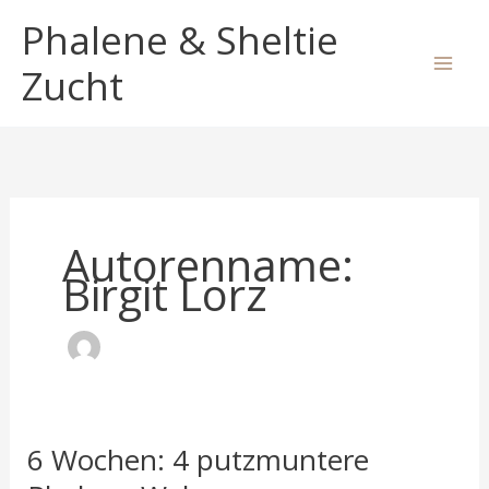
Zum
Phalene & Sheltie
Inhalt
springen
Zucht
Autorenname:
Birgit Lorz
6 Wochen: 4 putzmuntere