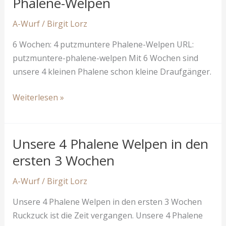
Phalene-Welpen
A-Wurf
/
Birgit Lorz
6 Wochen: 4 putzmuntere Phalene-Welpen URL:
putzmuntere-phalene-welpen Mit 6 Wochen sind
unsere 4 kleinen Phalene schon kleine Draufgänger.
6
Weiterlesen »
Wochen:
4
putzmuntere
Unsere 4 Phalene Welpen in den
Phalene-
ersten 3 Wochen
Welpen
A-Wurf
/
Birgit Lorz
Unsere 4 Phalene Welpen in den ersten 3 Wochen
Ruckzuck ist die Zeit vergangen. Unsere 4 Phalene