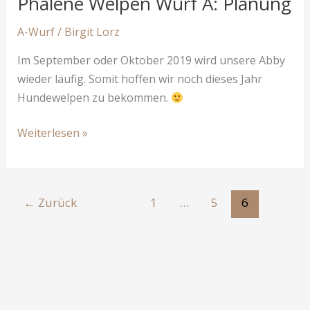
Phalene Welpen Wurf A: Planung
A-Wurf
/
Birgit Lorz
Im September oder Oktober 2019 wird unsere Abby
wieder läufig. Somit hoffen wir noch dieses Jahr
Hundewelpen zu bekommen.
Phalene
Weiterlesen »
Welpen
Wurf
A:
←
Zurück
1
…
5
6
Planung