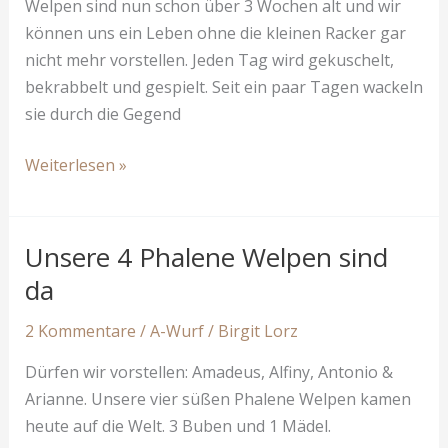
Welpen sind nun schon über 3 Wochen alt und wir
können uns ein Leben ohne die kleinen Racker gar
nicht mehr vorstellen. Jeden Tag wird gekuschelt,
bekrabbelt und gespielt. Seit ein paar Tagen wackeln
sie durch die Gegend
Unsere
Weiterlesen »
4
Phalene
Welpen
Unsere 4 Phalene Welpen sind
in
da
den
ersten
2 Kommentare
/
A-Wurf
/
Birgit Lorz
3
Dürfen wir vorstellen: Amadeus, Alfiny, Antonio &
Wochen
Arianne. Unsere vier süßen Phalene Welpen kamen
heute auf die Welt. 3 Buben und 1 Mädel.