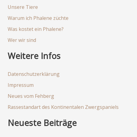
e
Unsere Tiere
n
Warum ich Phalene züchte
n
Was kostet ein Phalene?
a
Wer wir sind
c
h
Weitere Infos
:
Datenschutzerklärung
Impressum
Neues vom Fehberg
Rassestandart des Kontinentalen Zwergspaniels
Neueste Beiträge