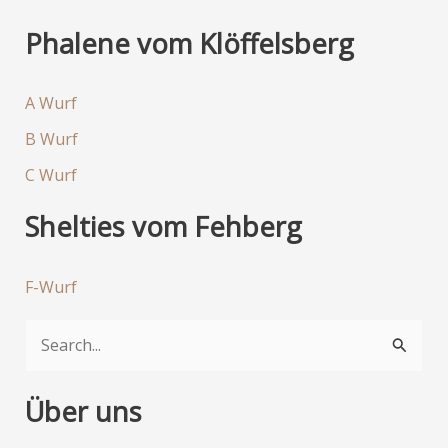
Phalene vom Klöffelsberg
A Wurf
B Wurf
C Wurf
Shelties vom Fehberg
F-Wurf
S
u
c
Über uns
h