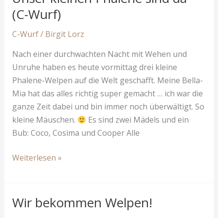
Phalene-
(C-Wurf)
Welpen
wachsen
C-Wurf
/
Birgit Lorz
und
Nach einer durchwachten Nacht mit Wehen und
gedeihen
Unruhe haben es heute vormittag drei kleine
Phalene-Welpen auf die Welt geschafft. Meine Bella-
Mia hat das alles richtig super gemacht … ich war die
ganze Zeit dabei und bin immer noch überwältigt. So
kleine Mäuschen.
Es sind zwei Mädels und ein
Bub: Coco, Cosima und Cooper Alle
Unser
Weiterlesen »
kleinen
Phalene
sind
Wir bekommen Welpen!
da