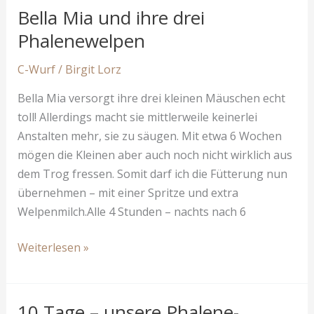
sind
Bella Mia und ihre drei
schon
Phalenewelpen
2
Monate
C-Wurf
/
Birgit Lorz
alt
Bella Mia versorgt ihre drei kleinen Mäuschen echt
toll! Allerdings macht sie mittlerweile keinerlei
Anstalten mehr, sie zu säugen. Mit etwa 6 Wochen
mögen die Kleinen aber auch noch nicht wirklich aus
dem Trog fressen. Somit darf ich die Fütterung nun
übernehmen – mit einer Spritze und extra
Welpenmilch.Alle 4 Stunden – nachts nach 6
Bella
Weiterlesen »
Mia
und
ihre
10 Tage – unsere Phalene-