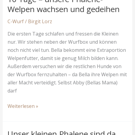
drei
Welpen wachsen und gedeihen
Phalenewelpen
C-Wurf
/
Birgit Lorz
Die ersten Tage schlafen und fressen die Kleinen
nur. Wir stehen neben der Wurfbox und können
noch nicht viel tun. Bella bekommt eine Extraportion
Welpenfutter, damit sie genug Milch bilden kann.
Außerdem versuchen wir die restlichen Hunde von
der Wurfbox fernzuhalten – da Bella ihre Welpen mit
aller Macht verteidigt. Selbst Abby (Bellas Mama)
darf
10
Weiterlesen »
Tage
–
unsere
Unser kleinen Phalene sind da