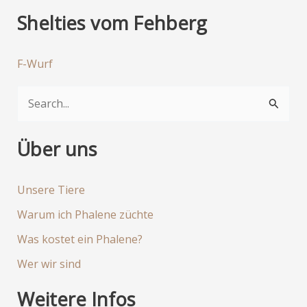
Shelties vom Fehberg
F-Wurf
S
u
c
Über uns
h
e
Unsere Tiere
n
Warum ich Phalene züchte
n
Was kostet ein Phalene?
a
Wer wir sind
c
h
Weitere Infos