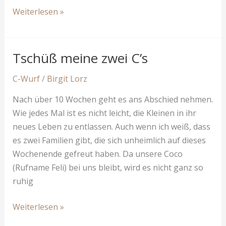
Unsere
Weiterlesen »
3
Phalene
mit
Tschüß meine zwei C’s
etwa
C-Wurf
/
Birgit Lorz
4
Monaten
Nach über 10 Wochen geht es ans Abschied nehmen.
Wie jedes Mal ist es nicht leicht, die Kleinen in ihr
neues Leben zu entlassen. Auch wenn ich weiß, dass
es zwei Familien gibt, die sich unheimlich auf dieses
Wochenende gefreut haben. Da unsere Coco
(Rufname Feli) bei uns bleibt, wird es nicht ganz so
ruhig
Tschüß
Weiterlesen »
meine